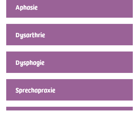
Aphasie
Dysarthrie
Dysphagie
Sprechapraxie
Stottern/ Poltern bei Erwachsenen